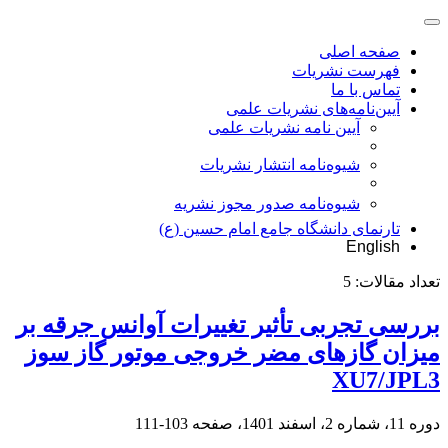
صفحه اصلی
فهرست نشریات
تماس با ما
آیین‌نامه‌های نشریات علمی
آیین نامه نشریات علمی
شیوه‌نامه انتشار نشریات
شیوهنامه صدور مجوز نشریه
تارنمای دانشگاه جامع امام حسین (ع)
English
تعداد مقالات:
5
بررسی تجربی تأثیر تغییرات آوانس جرقه بر
میزان گازهای مضر خروجی موتور گاز سوز
XU7/JPL3
دوره 11، شماره 2، اسفند 1401، صفحه
103-111