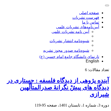
صفحه اصلی
فهرست نشریات
تماس با ما
آیین‌نامه‌های نشریات علمی
آیین نامه نشریات علمی
شیوه‌نامه انتشار نشریات
شیوهنامه صدور مجوز نشریه
تارنمای دانشگاه جامع امام حسین (ع)
English
تعداد مقالات:
6
آینده پژوهی از دیدگاه فلسفه : جستاری در
دیدگاه های پیشْ نگرانۀ صدرالمتألّهین
شیرازی
دوره 3، شماره 1، تابستان 1401، صفحه
95-119