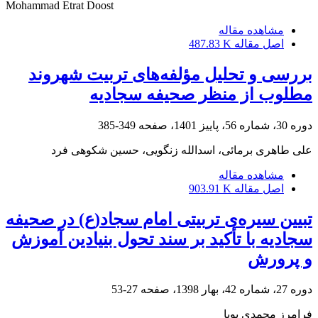
Mohammad Etrat Doost
مشاهده مقاله
اصل مقاله
487.83 K
بررسی و تحلیل مؤلفه‌های تربیت‌ شهروند
مطلوب از منظر صحیفه‌ سجادیه
دوره 30، شماره 56، پاییز 1401، صفحه
349-385
علی طاهری برمائی، اسدالله زنگویی، حسین شکوهی فرد
مشاهده مقاله
اصل مقاله
903.91 K
تبیین سیره‌ی تربیتی امام سجاد(ع) در صحیفه
سجادیه با تأکید بر سند تحول بنیادین آموزش
و پرورش
دوره 27، شماره 42، بهار 1398، صفحه
27-53
فرامرز محمدی پویا